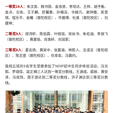
一等奖19人：
朱汶宣、韩书简、金浩贤、李坦达、王梓、胡予衡、
金点、左佑、王子麟、舒馨墨、孙楷洹、许越凡、谢钟傲、吴恩
琪、程乐平、金曦（普陀校区）、毕傲博、杜昊（普陀校区）、刘
健坤；
二等奖9人：
缪鸿轩、陈佑霖、叶栩铭、宋尚书、朱屹涵、李辰飞
（普陀校区）、黄嘉铭、肖逸轩、刘润家；
三等奖8人：
夏名扬、黄奕中、张嘉瑜、林熙人、沈诺言（普陀校
区）、陈志壹（普陀校区）、任幸奕、冯嘉约。
我校丘班共9名学生受邀参加了NOIP初中生同步体验活动，冯光
熙、罗靖佳、梁正楠三人达到一等奖分数线，王源成、薛辰、黄安
泽、冯奕玮、周子游达到二等奖分数线，洪子渊达到三等奖分数
线。