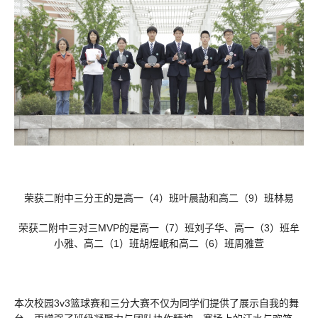
荣获二附中三分王的是高一（4）班叶晨劼和高二（9）班林易
荣获二附中三对三MVP的是高一（7）班刘子华、高一（3）班牟
小雅、高二（1）班胡煜岷和高二（6）班周雅萱
本次校园3v3篮球赛和三分大赛不仅为同学们提供了展示自我的舞