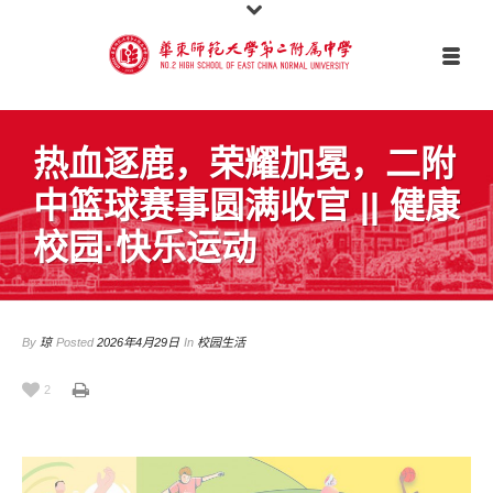
热血逐鹿，荣耀加冕，二附
中篮球赛事圆满收官 || 健康
校园·快乐运动
By
琼
Posted
2026年4月29日
In
校园生活
2