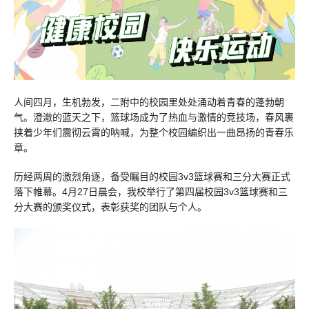
人间四月，生机勃发，二附中的校园里处处涌动着青春的蓬勃朝
气。澄澈的蓝天之下，篮球场成为了热血与激情的竞技场，春风裹
挟着少年们震彻云霄的呐喊，为整个校园编织出一曲昂扬的青春乐
章。
历经两周的激烈角逐，备受瞩目的校园3v3篮球赛和三分大赛正式
落下帷幕。4月27日晨会，我校举行了第四届校园3v3篮球赛和三
分大赛的颁奖仪式，表彰获奖的团队与个人。