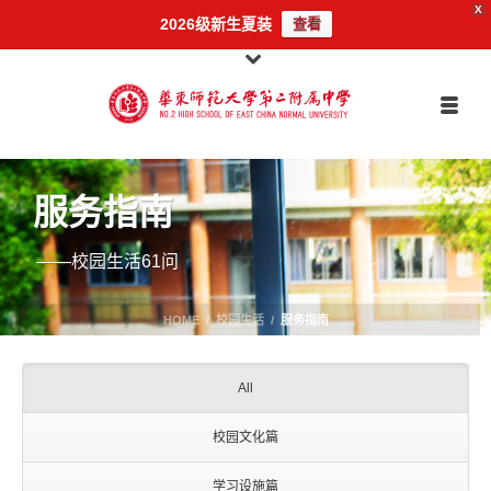
X
2026级新生夏装
查看
服务指南
——校园生活61问
HOME
/
校园生活
/
服务指南
All
校园文化篇
学习设施篇