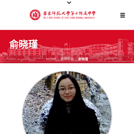
俞晓瑾
HOME
/
教师名录
/
俞晓瑾