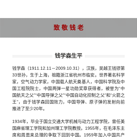
致 敬 钱 老
钱学森生平
钱学森（1911.12.11－2009.10.31），汉族，吴越王钱镠第
33世孙，生于上海，祖籍浙江省杭州市临安。世界著名科学
家，空气动力学家，中国载人航天奠基人，中国科学院及中
国工程院院士，中国两弹一星功勋奖章获得者，被誉为“中
国航天之父”“中国导弹之父”“中国自动化控制之父”和“火箭之
王”，由于钱学森回国效力，中国导弹、原子弹的发射向前
推进了至少20年。
1934年，毕业于国立交通大学机械与动力工程学院，曾任美
国麻省理工学院和加州理工学院教授。1955年，在毛泽东主
席和周恩来总理的争取下回到中国。1959年加入中国共产