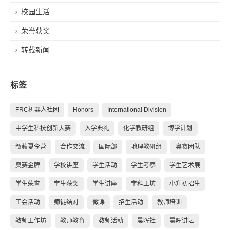
校园生活
荣誉获奖
转载新闻
标签
FRC机器人社团
Honors
International Division
中学生科技创新大赛
入学典礼
化学教研组
博学计划
叔蘋夏令营
合作交流
国际部
地理教研组
奥赛团队
奥赛金牌
学校讲座
学生活动
学生考察
学生艺术展
学生荣誉
学生获奖
学生讲座
学科工坊
小升初招生
工会活动
师徒结对
微课
招生活动
教师培训
教师工作坊
教师教育
教师活动
晨晖社
晨晖讲坛