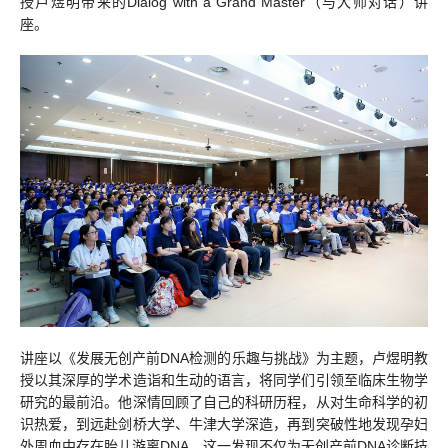
授卢煜明带来的Dialog with a Grand Master（与大师对话）讲
座。
讲座以《发展无创产前DNA检测的乐趣与挑战》为主题，卢煜明教
授以其深厚的学术造诣和生动的语言，将同学们引领至临床生物学
研究的最前沿。他深情回顾了自己的科研历程，从对生命科学的初
识热爱，到远赴剑桥大学、牛津大学深造，再到突破性地发现孕妇
外周血中存在胎儿游离DNA，这一发现不仅为无创产前DNA诊断技