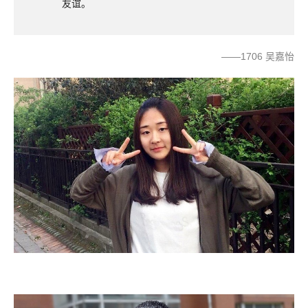
友谊。
——1706 吴嘉怡