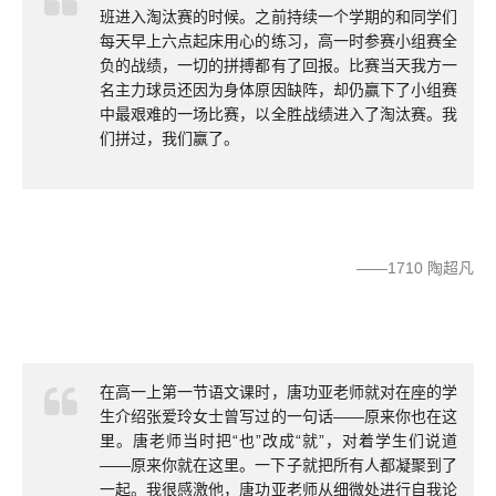
班进入淘汰赛的时候。之前持续一个学期的和同学们
每天早上六点起床用心的练习，高一时参赛小组赛全
负的战绩，一切的拼搏都有了回报。比赛当天我方一
名主力球员还因为身体原因缺阵，却仍赢下了小组赛
中最艰难的一场比赛，以全胜战绩进入了淘汰赛。我
们拼过，我们赢了。
——1710 陶超凡
在高一上第一节语文课时，唐功亚老师就对在座的学
生介绍张爱玲女士曾写过的一句话——原来你也在这
里。唐老师当时把“也”改成“就”，对着学生们说道
——原来你就在这里。一下子就把所有人都凝聚到了
一起。我很感激他，唐功亚老师从细微处进行自我论