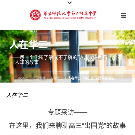
人在华二
——每一个你所了解或不了解的TA，或许都有一个不
为人知的故事
HOME
/
校园生活
/
人在华二
/
人在华二（高三出国党专题采访）
人在华二
专题采访——
在这里，我们来聊聊高三“出国党”的故事