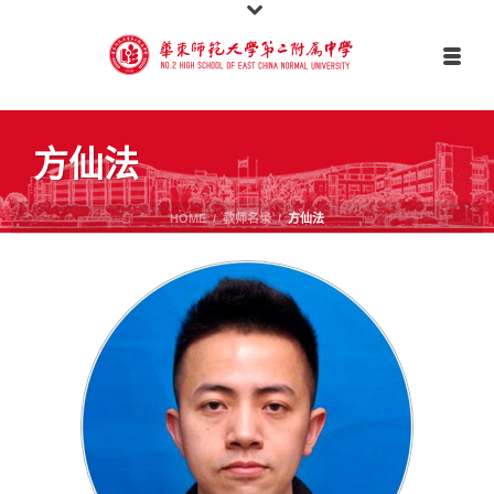
方仙法
HOME
/
教师名录
/
方仙法