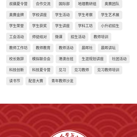
叔蘋夏令营
合作交流
国际部
地理教研组
奥赛团队
奥赛金牌
学校讲座
学生活动
学生考察
学生艺术展
学生荣誉
学生获奖
学生讲座
学科工坊
小升初招生
工会活动
师徒结对
微课
招生活动
教师培训
教师工作坊
教师教育
教师活动
晨晖社
晨晖讲坛
校长致辞
模拟联合会
港澳台班
生涯规划讲座
社团活动
科技创新
科技夏令营
见习
见习教师
见习教师培训
读书节
配音大赛
青年教师沙龙