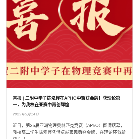
喜报 | 二附中学子陈泓桦在APHO中斩获金牌！获理论第
一，为我校在亚赛中再创辉煌
2025年5月14日
近日，第25届亚洲物理奥林匹克竞赛（APhO）圆满落幕，
我校高二学生陈泓桦凭借卓越表现勇夺金牌，在理论环节斩
获 […]